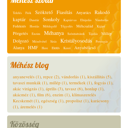
Fiasítás
Szöktető
Rakodó
Anyarács
Telelés
Fiók
Sonkoly
kaptár
Dandár
Kaptárvas
Eltájolás
Vándorlás
Méhcsalád
Fedelezés
Hordás
Méhlegelő
Tőgyelés
Kijáró
Méhanya
Pörgetés
Műlép
Enzim
Szénhidrátok
Tájolás
Kristályosodás
Dolgozó
Mézelvétel
Sírás
Potyogás
HMF
Anyabölcső
Álanya
Etetés
Here
Keret
Méhész blog
anyanevelés (1)
,
repce (2)
,
vándorlás (1)
,
kiszállítás (5)
,
tavaszi munkák (1)
,
műlép (1)
,
termékek (1)
,
fogyás (1)
,
akác virágzás (1)
,
április (3)
,
tavasz (6)
,
honlap (1)
,
akácméz (1)
,
film (6)
,
enzim (1)
,
klímaszerelés
Kecskemét (1)
,
egészség (1)
,
propolisz (1)
,
karácsony
(1)
,
áremelés (1)
Közösség