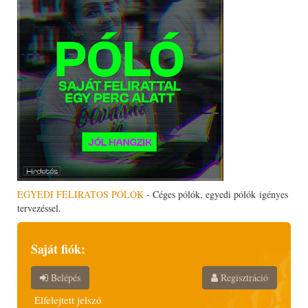
EGYEDI FELIRATOS PÓLÓK
- Céges pólók, egyedi pólók igényes
tervezéssel.
Saját fiók:
Belépés
Regisztráció
Elfelejtett jelszó