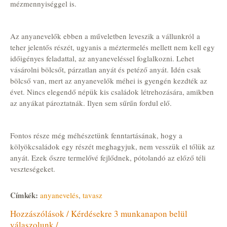
mézmennyiséggel is.
Az anyanevelők ebben a műveletben leveszik a vállunkról a
teher jelentős részét, ugyanis a méztermelés mellett nem kell egy
időigényes feladattal, az anyaneveléssel foglalkozni. Lehet
vásárolni bölcsőt, párzatlan anyát és petéző anyát. Idén csak
bölcső van, mert az anyanevelők méhei is gyengén kezdték az
évet. Nincs elegendő népük kis családok létrehozására, amikben
az anyákat pároztatnák. Ilyen sem sűrűn fordul elő.
Fontos része még méhészetünk fenntartásának, hogy a
kölyökcsaládok egy részét meghagyjuk, nem vesszük el tőlük az
anyát. Ezek őszre termelővé fejlődnek, pótolandó az előző téli
veszteségeket.
Címkék:
anyanevelés
,
tavasz
Hozzászólások / Kérdésekre 3 munkanapon belül
válaszolunk /