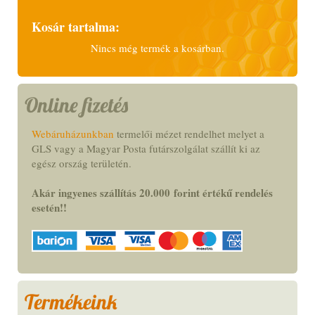
Kosár tartalma:
Nincs még termék a kosárban.
Online fizetés
Webáruházunkban
termelői mézet rendelhet melyet a
GLS vagy a Magyar Posta futárszolgálat szállít ki az
egész ország területén.
Akár ingyenes szállítás 20.000
forint
értékű rendelés
esetén!
!
Termékeink