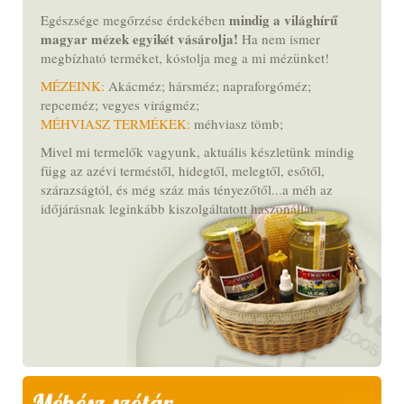
mindig a világhírű
Egészsége megőrzése érdekében
magyar mézek egyikét vásárolja!
Ha nem ismer
megbízható terméket,
kóstolja meg a mi mézünket
!
MÉZEINK:
Akácméz; hársméz; napraforgóméz;
repceméz; vegyes virágméz;
MÉHVIASZ TERMÉKEK:
méhviasz tömb;
Mivel mi termelők vagyunk, aktuális készletünk mindig
függ az azévi terméstől, hidegtől, melegtől, esőtől,
szárazságtól, és még száz más tényezőtől...a méh az
időjárásnak leginkább kiszolgáltatott haszonállat.
Méhész szótár