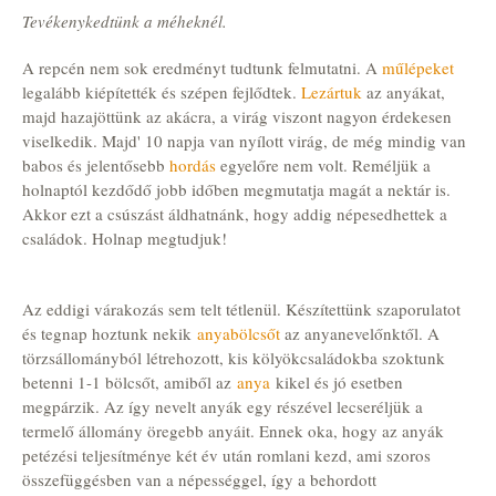
Tevékenykedtünk a méheknél.
A repcén nem sok eredményt tudtunk felmutatni. A
műlépeket
legalább kiépítették és szépen fejlődtek.
Lezártuk
az anyákat,
majd hazajöttünk az akácra, a virág viszont nagyon érdekesen
viselkedik. Majd' 10 napja van nyílott virág, de még mindig van
babos és jelentősebb
hordás
egyelőre nem volt. Reméljük a
holnaptól kezdődő jobb időben megmutatja magát a nektár is.
Akkor ezt a csúszást áldhatnánk, hogy addig népesedhettek a
családok. Holnap megtudjuk!
Az eddigi várakozás sem telt tétlenül. Készítettünk szaporulatot
és tegnap hoztunk nekik
anyabölcsőt
az anyanevelőnktől. A
törzsállományból létrehozott, kis kölyökcsaládokba szoktunk
betenni 1-1 bölcsőt, amiből az
anya
kikel és jó esetben
megpárzik. Az így nevelt anyák egy részével lecseréljük a
termelő állomány öregebb anyáit. Ennek oka, hogy az anyák
petézési teljesítménye két év után romlani kezd, ami szoros
összefüggésben van a népességgel, így a behordott