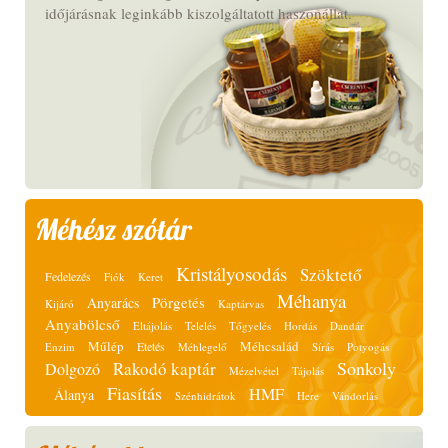
időjárásnak leginkább kiszolgáltatott haszonállat.
Méhész szótár
Kristályosodás
Szöktető
Fedelezés
Fiók
Keret
Méhanya
Pörgetés
Anyarács
Kijáró
Kaptárvas
Anyabölcső
Eltájolás
Telelés
Tőgyelés
Hordás
Dandár
Műlép
Méhcsalád
Etetés
Enzim
Méhlegelő
Sírás
Potyogás
Sonkoly
Rakodó kaptár
Dolgozó
Mézelvétel
Tájolás
Fiasítás
HMF
Álanya
Szénhidrátok
Here
Vándorlás