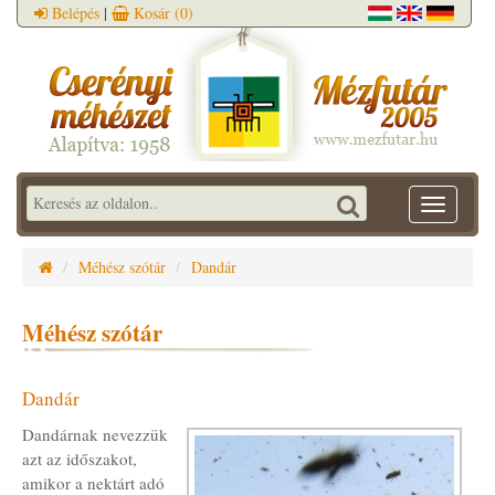
Belépés
|
Kosár
(0)
Toggle
navigatio
Méhész szótár
Dandár
Méhész szótár
Dandár
Dandárnak nevezzük
azt az időszakot,
amikor a nektárt adó