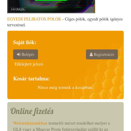
EGYEDI FELIRATOS PÓLÓK
- Céges pólók, egyedi pólók igényes
tervezéssel.
Saját fiók:
Belépés
Regisztráció
Elfelejtett jelszó
Kosár tartalma:
Nincs még termék a kosárban.
Online fizetés
Webáruházunkban
termelői mézet rendelhet melyet a
GLS vagy a Magyar Posta futárszolgálat szállít ki az