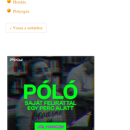
Hordás
Potyogás
« Vissza a szótárhoz