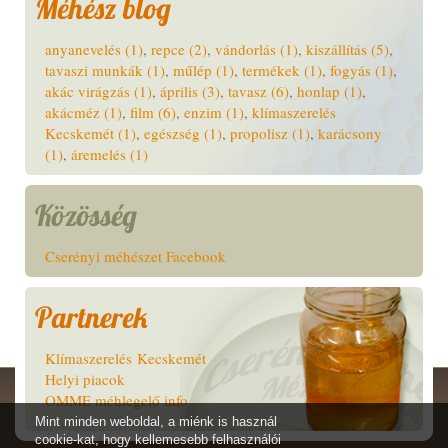
Méhész blog
anyanevelés (1)
,
repce (2)
,
vándorlás (1)
,
kiszállítás (5)
,
tavaszi munkák (1)
,
műlép (1)
,
termékek (1)
,
fogyás (1)
,
akác virágzás (1)
,
április (3)
,
tavasz (6)
,
honlap (1)
,
akácméz (1)
,
film (6)
,
enzim (1)
,
klímaszerelés
Kecskemét (1)
,
egészség (1)
,
propolisz (1)
,
karácsony
(1)
,
áremelés (1)
Közösség
Cserényi méhészet Facebook
Partnerek
Klímaszerelés Kecskemét
Helyi piacok
OMME méhlegelő info
Mint minden weboldal, a miénk is használ
cookie-kat, hogy kellemesebb felhasználói