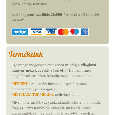
egész ország területén.
Akár ingyenes szállítás 20.000
forint
értékű rendelés
esetén!
!
Termékeink
mindig a világhírű
Egészsége megőrzése érdekében
magyar mézek egyikét vásárolja!
Ha nem ismer
megbízható terméket,
kóstolja meg a mi mézünket
!
MÉZEINK:
Akácméz; hársméz; napraforgóméz;
repceméz; vegyes virágméz;
MÉHVIASZ TERMÉKEK:
méhviasz tömb;
Mivel mi termelők vagyunk, aktuális készletünk mindig
függ az azévi terméstől, hidegtől, melegtől, esőtől,
szárazságtól, és még száz más tényezőtől...a méh az