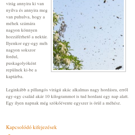
virág annyira ki van
nyílva és annyira meg
van puhulva, hogy a
méhek számára
nagyon könnyen
hozzáférhető a nektár.
Ilyenkor egy-egy méh
nagyon sokszor
fordul,
puskagolyóként
repülnek ki-be a
kaptárba.
Leginkább a pillangós virágú akác alkalmas nagy hordásra, erről
egy-egy család akár 10 kilogrammot is tud hordani egy nap alatt.
Egy ilyen napnak még szökőévente egyszer is örül a méhész.
Kapcsolódó kifejezések