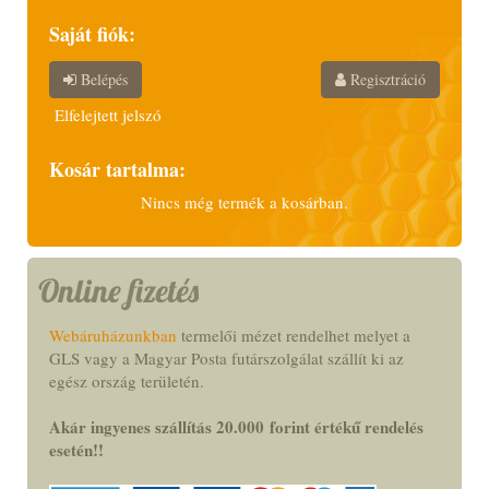
Saját fiók:
Belépés
Regisztráció
Elfelejtett jelszó
Kosár tartalma:
Nincs még termék a kosárban.
Online fizetés
Webáruházunkban
termelői mézet rendelhet melyet a
GLS vagy a Magyar Posta futárszolgálat szállít ki az
egész ország területén.
Akár ingyenes szállítás 20.000
forint
értékű rendelés
esetén!
!