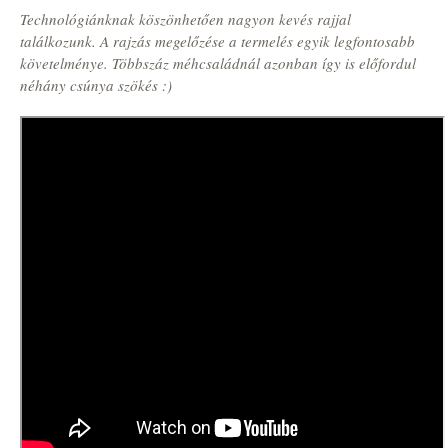
Technológiánknak köszönhetően nagyon kevés rajjal
találkozunk. A rajzás megelőzése a termelés egyik legfontosabb
követelménye. Többszáz méhcsaládnál azonban így is előfordul
néhány csúnya szökés :)