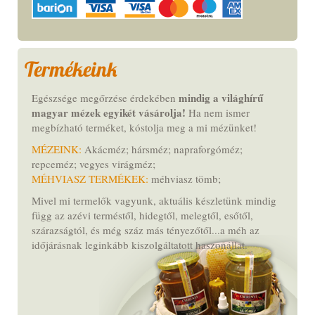
Termékeink
mindig a világhírű
Egészsége megőrzése érdekében
magyar mézek egyikét vásárolja!
Ha nem ismer
megbízható terméket,
kóstolja meg a mi mézünket
!
MÉZEINK:
Akácméz; hársméz; napraforgóméz;
repceméz; vegyes virágméz;
MÉHVIASZ TERMÉKEK:
méhviasz tömb;
Mivel mi termelők vagyunk, aktuális készletünk mindig
függ az azévi terméstől, hidegtől, melegtől, esőtől,
szárazságtól, és még száz más tényezőtől...a méh az
időjárásnak leginkább kiszolgáltatott haszonállat.