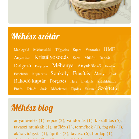
Méhész szótár
HMF
Méhcsalád
Méhlegelő
Tőgyelés
Kijáró
Vándorlás
Kristályosodás
Anyarács
Műlép
Keret
Dandár
Méhanya
Dolgozó
Anyabölcső
Potyogás
Hordás
Sonkoly
Fiasítás
Álanya
Fedelezés
Kaptárvas
Fiók
Rakodó kaptár
Pörgetés
Here
Eltájolás
Szénhidrátok
Szöktető
Etetés
Telelés
Sírás
Mézelvétel
Tájolás
Enzim
Méhész blog
anyanevelés (1)
,
repce (2)
,
vándorlás (1)
,
kiszállítás (5)
,
tavaszi munkák (1)
,
műlép (1)
,
termékek (1)
,
fogyás (1)
,
akác virágzás (1)
,
április (3)
,
tavasz (6)
,
honlap (1)
,