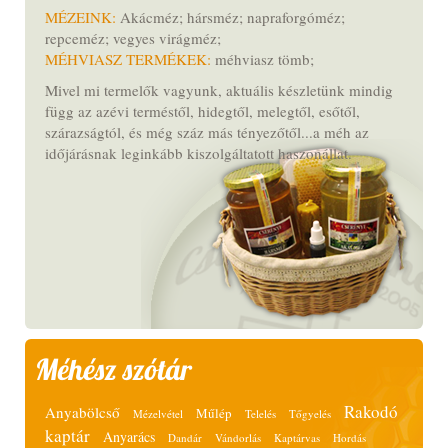
MÉZEINK:
Akácméz; hársméz; napraforgóméz;
repceméz; vegyes virágméz;
MÉHVIASZ TERMÉKEK:
méhviasz tömb;
Mivel mi termelők vagyunk, aktuális készletünk mindig
függ az azévi terméstől, hidegtől, melegtől, esőtől,
szárazságtól, és még száz más tényezőtől...a méh az
időjárásnak leginkább kiszolgáltatott haszonállat.
Méhész szótár
Rakodó
Anyabölcső
Műlép
Mézelvétel
Telelés
Tőgyelés
kaptár
Anyarács
Dandár
Vándorlás
Kaptárvas
Hordás