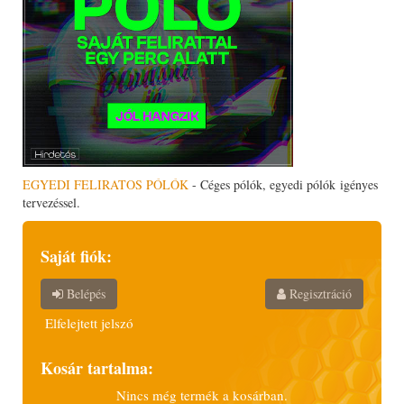
EGYEDI FELIRATOS PÓLÓK
- Céges pólók, egyedi pólók igényes
tervezéssel.
Saját fiók:
Belépés
Regisztráció
Elfelejtett jelszó
Kosár tartalma:
Nincs még termék a kosárban.