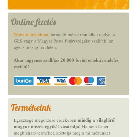
Online fizetés
Webáruházunkban
termelői mézet rendelhet melyet a
GLS vagy a Magyar Posta futárszolgálat szállít ki az
egész ország területén.
Akár ingyenes szállítás 20.000
forint
értékű rendelés
esetén!
!
Termékeink
mindig a világhírű
Egészsége megőrzése érdekében
magyar mézek egyikét vásárolja!
Ha nem ismer
megbízható terméket,
kóstolja meg a mi mézünket
!