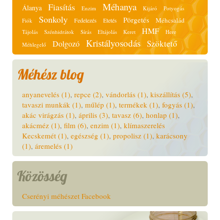
Méhanya
Fiasítás
Álanya
Enzim
Kijáró
Potyogás
Sonkoly
Pörgetés
Méhcsalád
Fedelezés
Etetés
Fiók
HMF
Tájolás
Szénhidrátok
Sírás
Eltájolás
Keret
Here
Kristályosodás
Szöktető
Dolgozó
Méhlegelő
Méhész blog
anyanevelés (1)
,
repce (2)
,
vándorlás (1)
,
kiszállítás (5)
,
tavaszi munkák (1)
,
műlép (1)
,
termékek (1)
,
fogyás (1)
,
akác virágzás (1)
,
április (3)
,
tavasz (6)
,
honlap (1)
,
akácméz (1)
,
film (6)
,
enzim (1)
,
klímaszerelés
Kecskemét (1)
,
egészség (1)
,
propolisz (1)
,
karácsony
(1)
,
áremelés (1)
Közösség
Cserényi méhészet Facebook