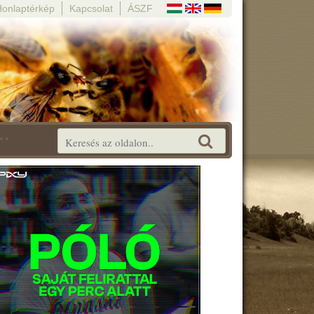
Honlaptérkép
Kapcsolat
ÁSZF