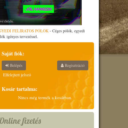
GYEDI FELIRATOS PÓLÓK
- Céges pólók, egyedi
lók igényes tervezéssel.
Saját fiók:
Belépés
Regisztráció
Elfelejtett jelszó
Kosár tartalma:
Nincs még termék a kosárban.
Online fizetés