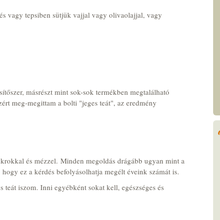
s vagy tepsiben sütjük vajjal vagy olivaolajjal, vagy
sítőszer, másrészt mint sok-sok termékben megtalálható
ért meg-megittam a bolti "jeges teát", az eredmény
cukrokkal és mézzel. Minden megoldás drágább ugyan mint a
k, hogy ez a kérdés befolyásolhatja megélt éveink számát is.
 teát iszom. Inni egyébként sokat kell, egészséges és