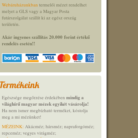
Webáruházunkban
termelői mézet rendelhet
melyet a GLS vagy a Magyar Posta
futárszolgálat szállít ki az egész ország
területén.
Akár ingyenes szállítás 20.000
forint
értékű
rendelés esetén!
!
Termékeink
mindig a
Egészsége megőrzése érdekében
világhírű magyar mézek egyikét vásárolja!
Ha nem ismer megbízható terméket,
kóstolja
meg a mi mézünket
!
MÉZEINK:
Akácméz; hársméz; napraforgóméz;
repceméz; vegyes virágméz;