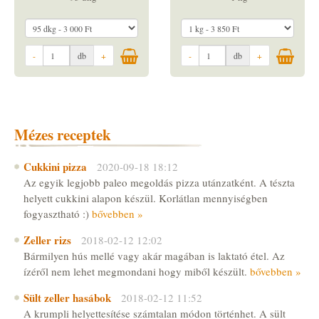
-
db
+
-
db
+
Mézes receptek
Cukkini pizza
2020-09-18 18:12
Az egyik legjobb paleo megoldás pizza utánzatként. A tészta
helyett cukkini alapon készül. Korlátlan mennyiségben
fogyasztható :)
bővebben »
Zeller rizs
2018-02-12 12:02
Bármilyen hús mellé vagy akár magában is laktató étel. Az
ízéről nem lehet megmondani hogy miből készült.
bővebben »
Sült zeller hasábok
2018-02-12 11:52
A krumpli helyettesítése számtalan módon történhet. A sült