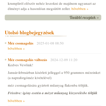
krumpliról először nehéz leszokni de majdnem ugyanazt az
élményt adja a hasonlóan megsütött zeller.
bővebben »
További receptek »
Utolsó blogbejegyzések
Méz csomagolás
2025-01-08 08:50
bővebben »
Méz csomagolás változás
2024-12-09 11:20
Kedves Vevőink!
Január-februárban kísérleti jelleggel a 950 grammos mézeinket
(a napraforgóméz kivételével)
méz csomagolására gyártott műanyag flakonba töltjük.
Frissítve: igény esetén a mézet műanyag kiszerelésbe töltjük
bővebben »