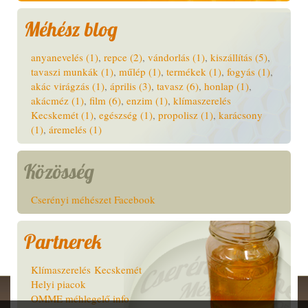
Méhész blog
anyanevelés (1)
,
repce (2)
,
vándorlás (1)
,
kiszállítás (5)
,
tavaszi munkák (1)
,
műlép (1)
,
termékek (1)
,
fogyás (1)
,
akác virágzás (1)
,
április (3)
,
tavasz (6)
,
honlap (1)
,
akácméz (1)
,
film (6)
,
enzim (1)
,
klímaszerelés
Kecskemét (1)
,
egészség (1)
,
propolisz (1)
,
karácsony
(1)
,
áremelés (1)
Közösség
Cserényi méhészet Facebook
Partnerek
Klímaszerelés Kecskemét
Helyi piacok
OMME méhlegelő info