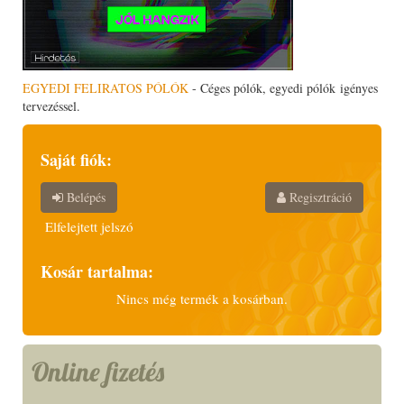
EGYEDI FELIRATOS PÓLÓK
- Céges pólók, egyedi pólók igényes
tervezéssel.
Saját fiók:
Belépés
Regisztráció
Elfelejtett jelszó
Kosár tartalma:
Nincs még termék a kosárban.
Online fizetés