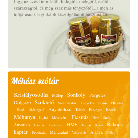
függ az azévi terméstől, hidegtől, melegtől, esőtől,
szárazságtól, és még száz más tényezőtől...a méh az
időjárásnak leginkább kiszolgáltatott haszonállat.
Méhész szótár
Kristályosodás
Sonkoly
Pörgetés
Műlép
Szöktető
Dolgozó
Szénhidrátok
Tőgyelés
Enzim
Eltájolás
Anyabölcső
Etetés
Méhlegelő
Telelés
Potyogás
Hordás
Méhanya
Fiasítás
Kijáró
Mézelvétel
Here
Sírás
Rakodó
HMF
Anyarács
Dandár
Kaptárvas
Tájolás
Keret
kaptár
Álanya
Méhcsalád
Fedelezés
Vándorlás
Fiók