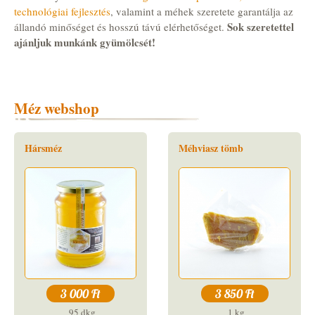
technológiai fejlesztés
, valamint a méhek szeretete garantálja az
Sok szeretettel
állandó minőséget és hosszú távú elérhetőséget.
ajánljuk munkánk gyümölcsét!
Méz webshop
Hársméz
Méhviasz tömb
3 000 Ft
3 850 Ft
95 dkg
1 kg