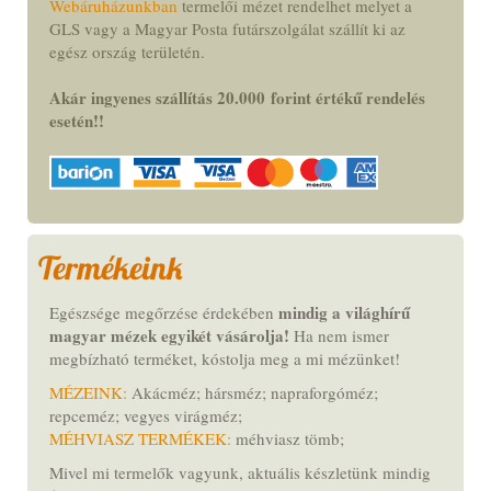
Webáruházunkban
termelői mézet rendelhet melyet a
GLS vagy a Magyar Posta futárszolgálat szállít ki az
egész ország területén.
Akár ingyenes szállítás 20.000
forint
értékű rendelés
esetén!
!
Termékeink
mindig a világhírű
Egészsége megőrzése érdekében
magyar mézek egyikét vásárolja!
Ha nem ismer
megbízható terméket,
kóstolja meg a mi mézünket
!
MÉZEINK:
Akácméz; hársméz; napraforgóméz;
repceméz; vegyes virágméz;
MÉHVIASZ TERMÉKEK:
méhviasz tömb;
Mivel mi termelők vagyunk, aktuális készletünk mindig